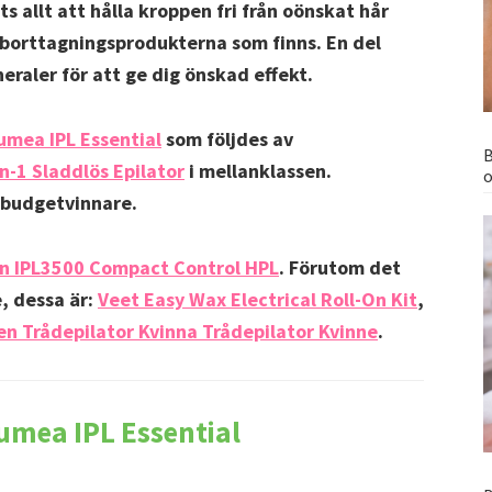
ots allt att hålla kroppen fri från oönskat hår
borttagningsprodukterna som finns. En del
neraler för att ge dig önskad effekt.
Lumea IPL Essential
som följdes av
B
n-1 Sladdlös Epilator
i mellanklassen.
o
 budgetvinnare.
n IPL3500 Compact Control HPL
. Förutom det
e, dessa är:
Veet Easy Wax Electrical Roll-On Kit
,
n Trådepilator Kvinna Trådepilator Kvinne
.
Lumea IPL Essential