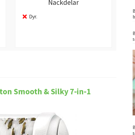
Nackdelar
B
Dyr.
b
B
s
on Smooth & Silky 7-in-1
B
s