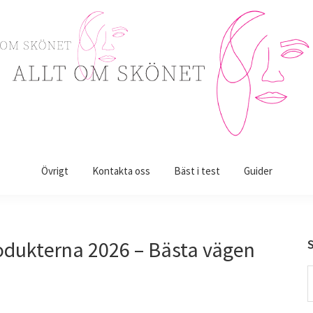
Övrigt
Kontakta oss
Bäst i test
Guider
odukterna 2026 – Bästa vägen
S
t
w