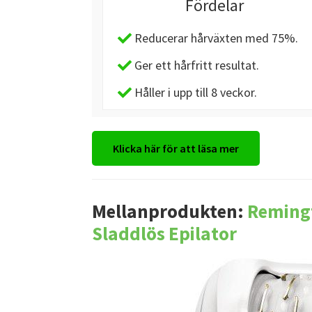
Fördelar
Reducerar hårväxten med 75%.
Ger ett hårfritt resultat.
Håller i upp till 8 veckor.
Klicka här för att läsa mer
Mellanprodukten:
Remingt
Sladdlös Epilator