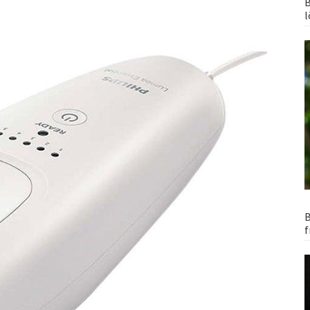
B
l
B
f