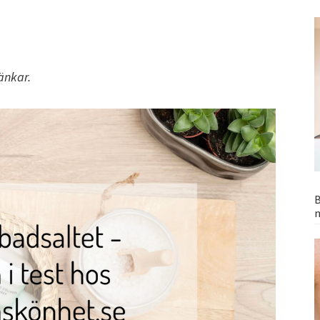
änkar.
B