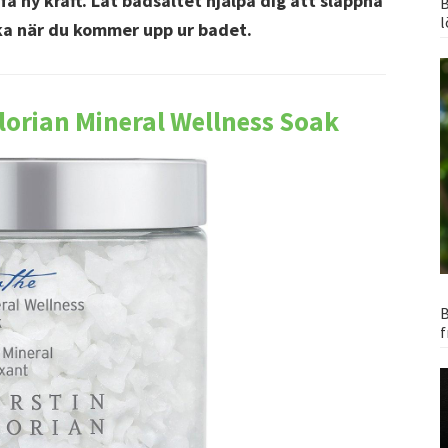
få ny kraft. Låt badsaltet hjälpa dig att slappna
B
l
ka när du kommer upp ur badet.
Florian Mineral Wellness Soak
B
f