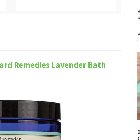
B
b
B
s
Yard Remedies Lavender Bath
B
s