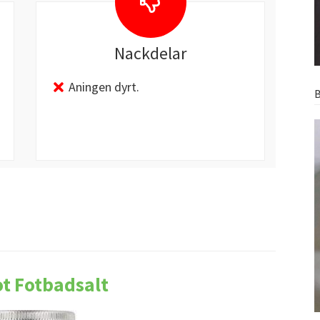
Nackdelar
Aningen dyrt.
B
ot Fotbadsalt