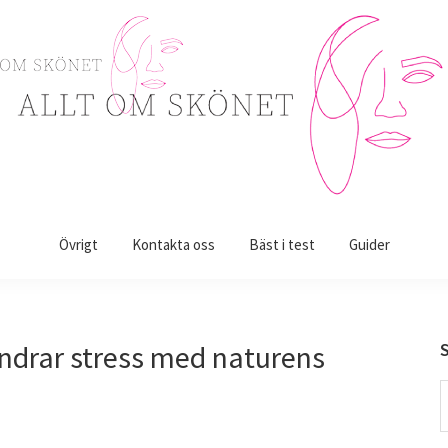
Övrigt
Kontakta oss
Bäst i test
Guider
indrar stress med naturens
S
t
w