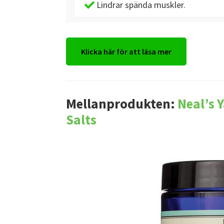
Lindrar spända muskler.
Klicka här för att läsa mer
Mellanprodukten:
Neal’s 
Salts