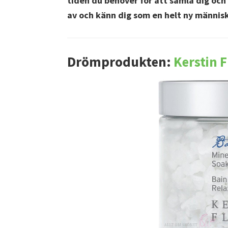
tiden du behöver för att samla dig och 
av och känn dig som en helt ny männis
Drömprodukten:
Kerstin 