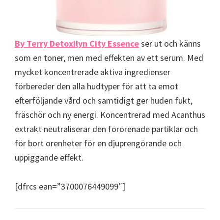
By Terry Detoxilyn City Essence
ser ut och känns
som en toner, men med effekten av ett serum. Med
mycket koncentrerade aktiva ingredienser
förbereder den alla hudtyper för att ta emot
efterföljande vård och samtidigt ger huden fukt,
fräschör och ny energi. Koncentrerad med Acanthus
extrakt neutraliserar den förorenade partiklar och
för bort orenheter för en djuprengörande och
uppiggande effekt.
[dfrcs ean=”3700076449099″]