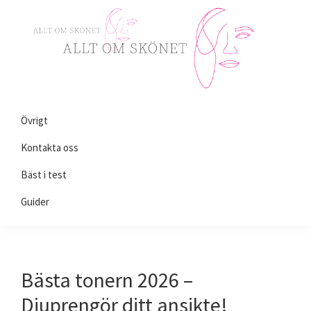
Skip
Skip
Skip
to
to
to
primary
main
primary
navigation
content
sidebar
Alltomskönhet.se
Allt
Övrigt
du
behöver
Kontakta oss
veta
Bäst i test
om
Guider
skönhet!
Bästa tonern 2026 –
Djuprengör ditt ansikte!