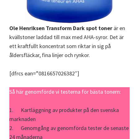
Ole Henriksen Transform Dark spot toner
är en
kvällstoner laddad till max med AHA-syror. Det är
ett kraftfullt koncentrat som riktar in sig på
åldersfläckar, fina linjer och rynkor.
[dfrcs ean=”0816657026382″]
Så här genomförde vi testerna för bästa tonern:
1. Kartläggning av produkter på den svenska
marknaden
2. Genomgång av genomförda tester de senaste
24 månaderna