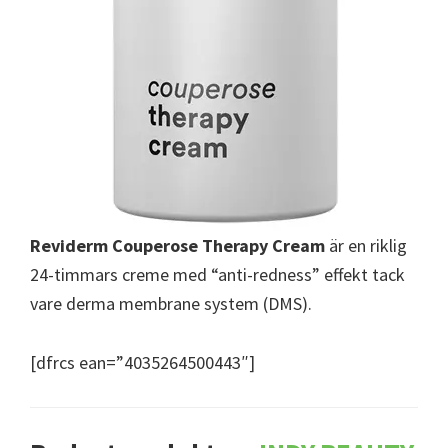
Reviderm Couperose Therapy Cream
är en riklig
24-timmars creme med “anti-redness” effekt tack
vare derma membrane system (DMS).
[dfrcs ean=”4035264500443″]