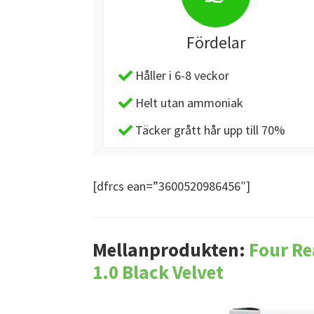
Fördelar
Håller i 6-8 veckor
Helt utan ammoniak
Täcker grått hår upp till 70%
[dfrcs ean=”3600520986456″]
Mellanprodukten:
Four Re
1.0 Black Velvet