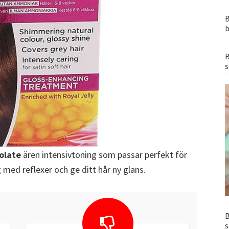
B
b
B
s
colate
ären intensivtoning som passar perfekt för
g med reflexer och ge ditt hår ny glans.
B
s