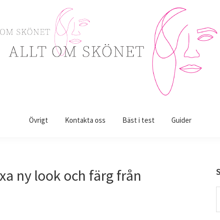
Övrigt
Kontakta oss
Bäst i test
Guider
xa ny look och färg från
S
t
w