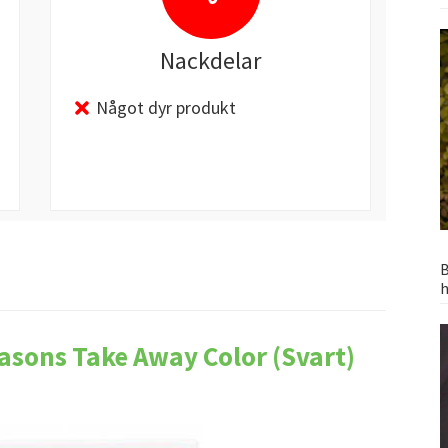
Nackdelar
Något dyr produkt
B
h
asons Take Away Color (Svart)