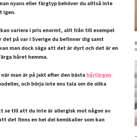
nnan nyans eller färgtyp behöver du alltså inte
t igen.
 kan variera i pris enormt, allt från till exempel
or det på var i Sverige du befinner dig samt
B
 kan man dock säga att det är dyrt och det är en
o
l färga håret hemma.
 när man är på jakt efter den bästa
hårfärgen
deller, och börja inte ens tala om de olika
t se till att du inte är allergisk mot någon av
 att det finns en hel del kemikalier som kan