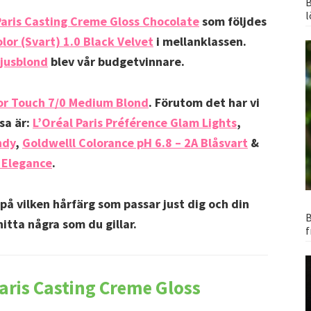
B
l
Paris Casting Creme Gloss Chocolate
som följdes
or (Svart) 1.0 Black Velvet
i mellanklassen.
Ljusblond
blev vår budgetvinnare.
or Touch 7/0 Medium Blond
. Förutom det har vi
sa är:
L’Oréal Paris Préférence Glam Lights
,
ndy
,
Goldwelll Colorance pH 6.8 – 2A Blåsvart
&
 Elegance
.
på vilken hårfärg som passar just dig och din
B
itta några som du gillar.
f
Paris Casting Creme Gloss