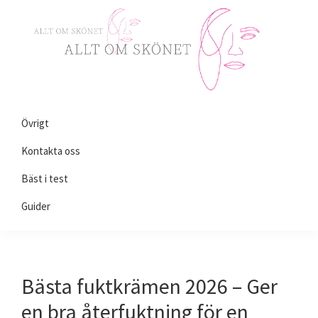
Skip
Skip
Skip
to
to
to
primary
main
primary
navigation
content
sidebar
Alltomskönhet.se
Allt
Övrigt
du
behöver
Kontakta oss
veta
Bäst i test
om
Guider
skönhet!
Bästa fuktkrämen 2026 – Ger
en bra återfuktning för en