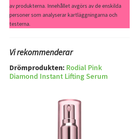
av produkterna. Innehållet avgörs av de enskilda
personer som analyserar kartläggningarna och
testerna.
Vi rekommenderar
Drömprodukten:
Rodial Pink
Diamond Instant Lifting Serum