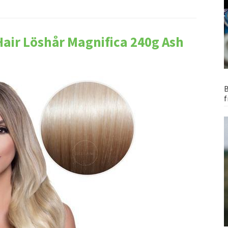
Hair Löshår Magnifica 240g Ash
B
f