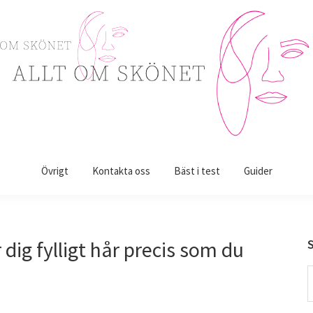
Övrigt
Kontakta oss
Bäst i test
Guider
dig fylligt hår precis som du
S
t
w