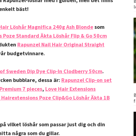
ga Rapunzel-löshår med i guiden, men det finns
B
l
 enkelt bäst!
Hair Löshår Magnifica 240g Ash Blonde
som
s Poze Standard Äkta Löshår Flip & Go 50cm
odukten
Rapunzel Nail Hair Original Straight
vår budgetvinnare.
of Sweden Dip Dye Clip-In Clodberry 50cm
.
ycken bubblare, dessa är:
Rapunzel Clip-on set
 Premium 7 pieces
,
Love Hair Extensions
B
 Hairextensions Poze Clip&Go Löshår Äkta 1B
f
på vilket löshår som passar just dig och din
itta några som du gillar.