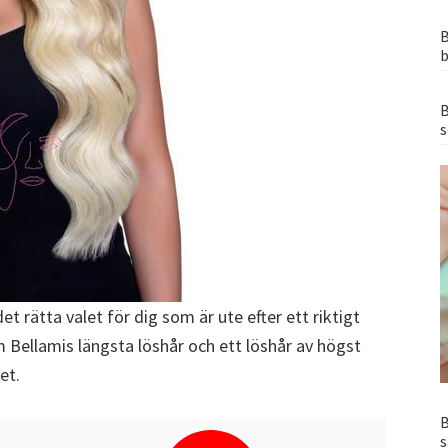
B
b
B
s
det rätta valet för dig som är ute efter ett riktigt
 Bellamis längsta löshår och ett löshår av högst
et.
B
s