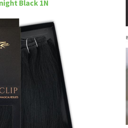
night Black 1N
B