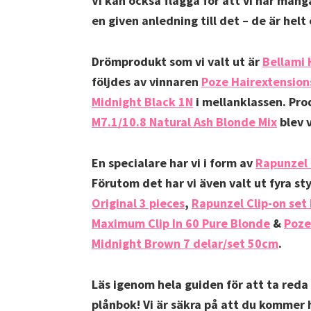
Vi kan också flagga för att vi har mån
en given anledning till det – de är helt
Drömprodukt som vi valt ut är
Bellami 
följdes av vinnaren
Poze Hairextension
Midnight Black 1N
i mellanklassen. Pr
M7.1/10.8 Natural Ash Blonde Mix
blev 
En specialare har vi i form av
Rapunzel 
Förutom det har vi även valt ut fyra st
Original 3 pieces
,
Rapunzel Clip-on set
Maximum Clip In 60 Pure Blonde
&
Poze
Midnight Brown 7 delar/set 50cm
.
Läs igenom hela guiden för att ta reda 
plånbok! Vi är säkra på att du kommer h