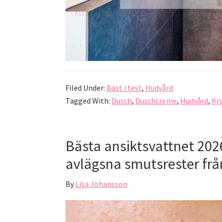
Filed Under:
Bäst i test
,
Hudvård
Tagged With:
Dusch
,
Duschcreme
,
Hudvård
,
Kr
Bästa ansiktsvattnet 202
avlägsna smutsrester fr
By
Lisa Johansson