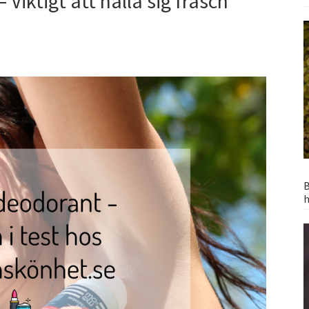
Viktigt att hålla sig fräsch
B
h