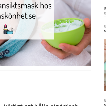
B
b
B
s
B
s