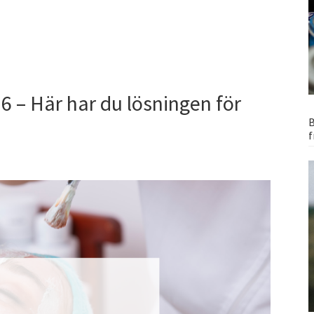
 – Här har du lösningen för
B
f