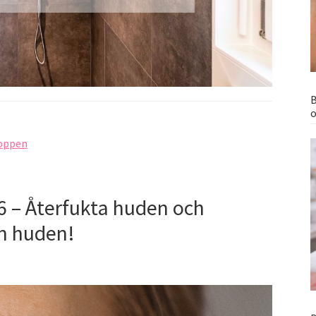
B
o
oppen
6 – Återfukta huden och
ån huden!