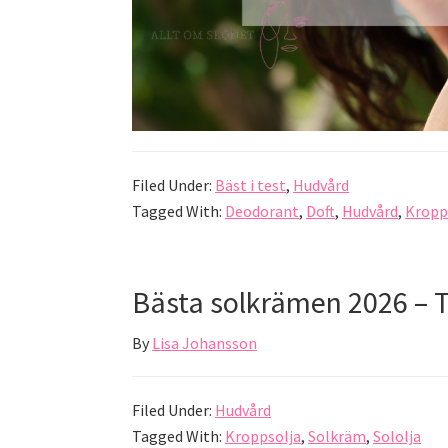
Filed Under:
Bäst i test
,
Hudvård
Tagged With:
Deodorant
,
Doft
,
Hudvård
,
Kropp
Bästa solkrämen 2026 – T
By
Lisa Johansson
Filed Under:
Hudvård
Tagged With:
Kroppsolja
,
Solkräm
,
Sololja