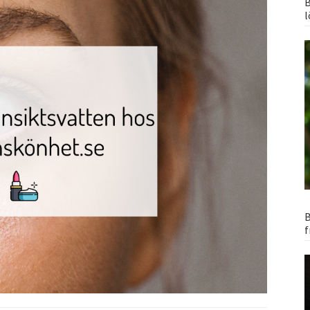
B
l
B
f