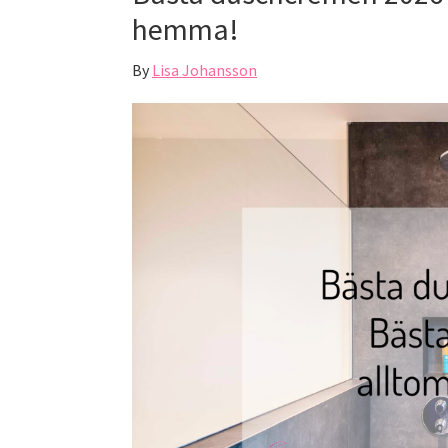
hemma!
By
Lisa Johansson