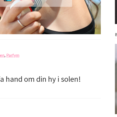
B
en
,
Parfym
a hand om din hy i solen!