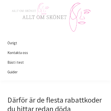
Skip
Skip
Skip
to
to
to
primary
main
primary
navigation
content
sidebar
Alltomskönhet.se
Allt
Övrigt
du
behöver
Kontakta oss
veta
Bäst i test
om
Guider
skönhet!
Därför är de flesta rabattkoder
du hittar redan döda