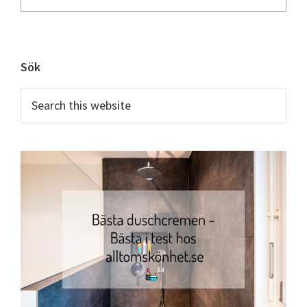
Primary
Sök
Sidebar
Search
this
website