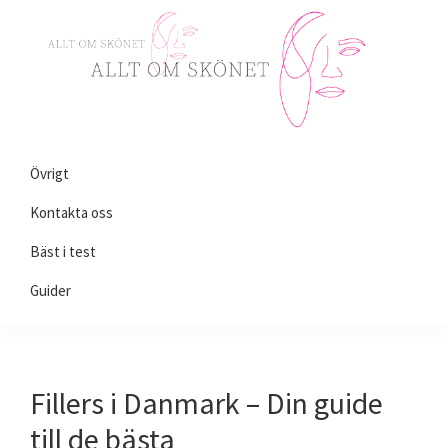
Skip
Skip
Skip
to
to
to
primary
main
primary
navigation
content
sidebar
Alltomskönhet.se
Allt
Övrigt
du
behöver
Kontakta oss
veta
Bäst i test
om
Guider
skönhet!
Fillers i Danmark – Din guide
till de bästa