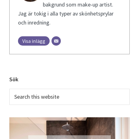
bakgrund som make-up artist.
Jag är tokig i alla typer av skönhetsprylar
och inredning.
Visa inlägg
Primary
Sök
Sidebar
Search
this
website