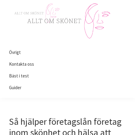
Skip
Skip
Skip
to
to
to
primary
main
primary
navigation
content
sidebar
Alltomskönhet.se
Allt
Övrigt
du
behöver
Kontakta oss
veta
Bäst i test
om
Guider
skönhet!
Så hjälper företagslån företag
inom skönhet och hälsa att