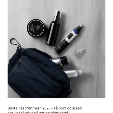
Bästa nästrimmern 2026 – Få bort oönskad
ansiktshårväxt på ett smidigt sätt!