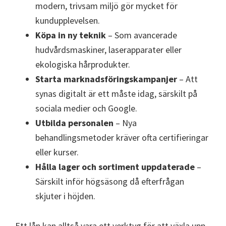
modern, trivsam miljö gör mycket för
kundupplevelsen.
Köpa in ny teknik
– Som avancerade
hudvårdsmaskiner, laserapparater eller
ekologiska hårprodukter.
Starta marknadsföringskampanjer
– Att
synas digitalt är ett måste idag, särskilt på
sociala medier och Google.
Utbilda personalen
– Nya
behandlingsmetoder kräver ofta certifieringar
eller kurser.
Hålla lager och sortiment uppdaterade
–
Särskilt inför högsäsong då efterfrågan
skjuter i höjden.
Ett lån kan alltså vara ett verktyg för att växla upp