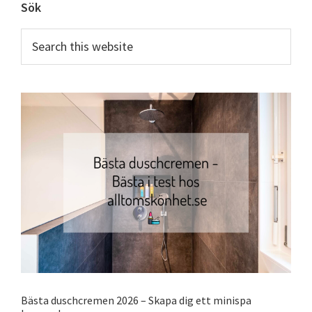
Primary
Sök
Sidebar
Search
this
website
Bästa duschcremen 2026 – Skapa dig ett minispa