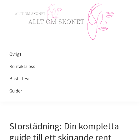
Skip
Skip
Skip
to
to
to
primary
main
primary
navigation
content
sidebar
Alltomskönhet.se
Allt
Övrigt
du
behöver
Kontakta oss
veta
Bäst i test
om
Guider
skönhet!
Storstädning: Din kompletta
guide till ett skinande rent