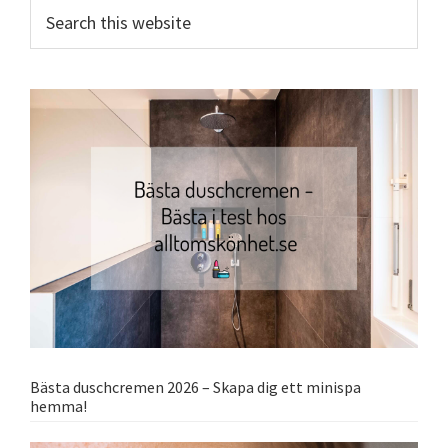
Sidebar
Search
this
website
Bästa duschcremen 2026 – Skapa dig ett minispa
hemma!