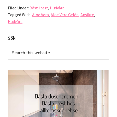
Filed Under:
Bäst i test
,
Hudvård
Tagged With:
Aloe Vera
,
Aloe Vera Gelén
,
Ansikte
,
Hudvård
Primary
Sök
Sidebar
Search
this
website