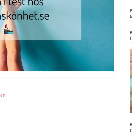
B
b
B
s
pen
B
s