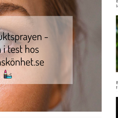
B
l
B
f