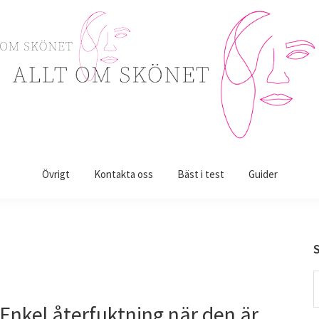
Övrigt
Kontakta oss
Bäst i test
Guider
S
t
Enkel återfuktning när den är
w