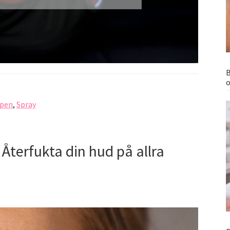
B
o
pen
,
Spray
Återfukta din hud på allra