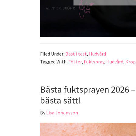
Filed Under:
Bäst i test
,
Hudvård
Tagged With:
Fötter
,
Fuktspray
,
Hudvård
,
Krop
Bästa fuktsprayen 2026 – 
bästa sätt!
By
Lisa Johansson