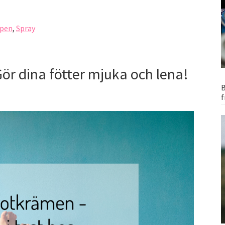
pen
,
Spray
ör dina fötter mjuka och lena!
B
f