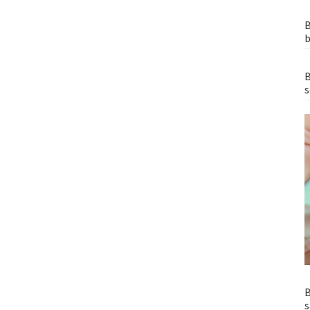
B
b
B
s
B
s