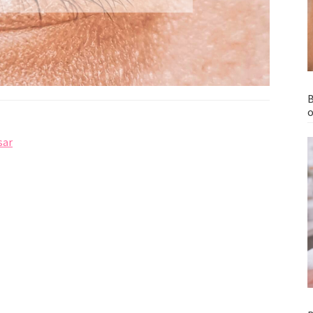
B
o
sar