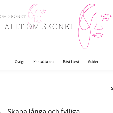
Övrigt
Kontakta oss
Bäst i test
Guider
S
t
 – Skapa långa och fylliga
w