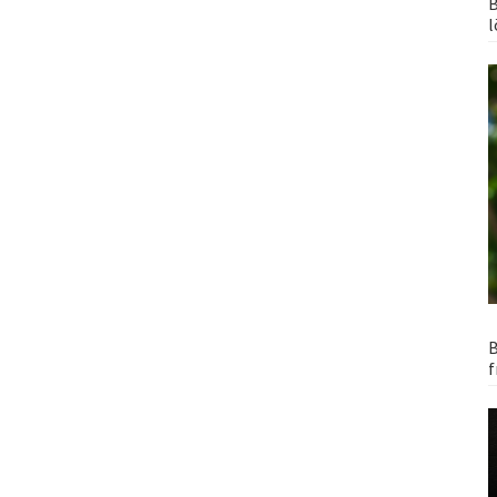
B
l
B
f