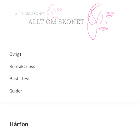
Skip
Skip
Skip
to
to
to
primary
main
primary
navigation
content
sidebar
Alltomskönhet.se
Allt
Övrigt
du
behöver
Kontakta oss
veta
Bäst i test
om
Guider
skönhet!
Hårfön