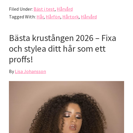
Filed Under:
Bäst i test
,
Hårvård
Tagged With:
Hår
,
Hårfön
,
Hårtork
,
Hårvård
Bästa krustången 2026 – Fixa
och stylea ditt hår som ett
proffs!
By
Lisa Johansson