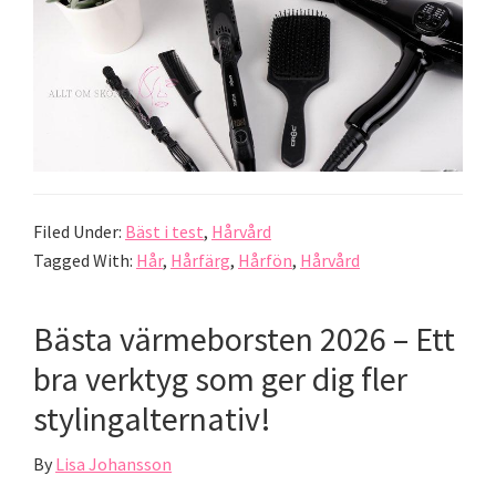
Filed Under:
Bäst i test
,
Hårvård
Tagged With:
Hår
,
Hårfärg
,
Hårfön
,
Hårvård
Bästa värmeborsten 2026 – Ett
bra verktyg som ger dig fler
stylingalternativ!
By
Lisa Johansson