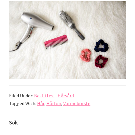
Filed Under:
Bäst i test
,
Hårvård
Tagged With:
Hår
,
Hårfön
,
Värmeborste
Primary
Sök
Sidebar