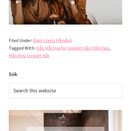
Filed Under:
Bäst i test
,
Hårvård
Tagged With:
Hår
,
Hårolja för lockigt hår
,
Håroljan
,
Hårvård
,
Lockigt hår
Primary
Sök
Sidebar
Search
this
website