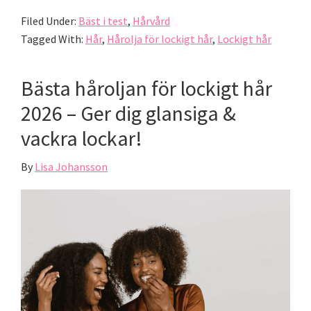
Filed Under:
Bäst i test
,
Hårvård
Tagged With:
Hår
,
Hårolja för lockigt hår
,
Lockigt hår
Bästa håroljan för lockigt hår
2026 – Ger dig glansiga &
vackra lockar!
By
Lisa Johansson