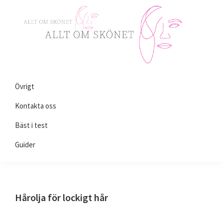
Skip
Skip
Skip
to
to
to
primary
main
primary
navigation
content
sidebar
Alltomskönhet.se
Allt
Övrigt
du
behöver
Kontakta oss
veta
Bäst i test
om
Guider
skönhet!
Hårolja för lockigt hår