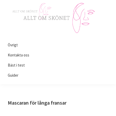
Skip
Skip
Skip
to
to
to
primary
main
primary
navigation
content
sidebar
Alltomskönhet.se
Allt
Övrigt
du
behöver
Kontakta oss
veta
Bäst i test
om
Guider
skönhet!
Mascaran för långa fransar