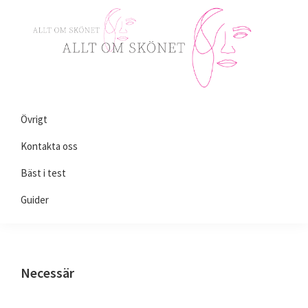
Skip
Skip
Skip
to
to
to
primary
main
primary
navigation
content
sidebar
Alltomskönhet.se
Allt
Övrigt
du
behöver
Kontakta oss
veta
Bäst i test
om
Guider
skönhet!
Necessär