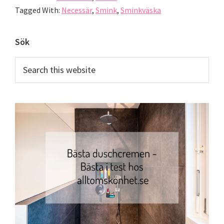
Tagged With:
Necessär
,
Smink
,
Sminkväska
Primary
Sök
Sidebar
Search
this
website