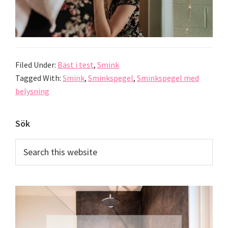
Filed Under:
Bäst i test
,
Smink
Tagged With:
Smink
,
Sminkspegel
,
Sminkspegel med
belysning
Primary
Sök
Sidebar
Search
this
website