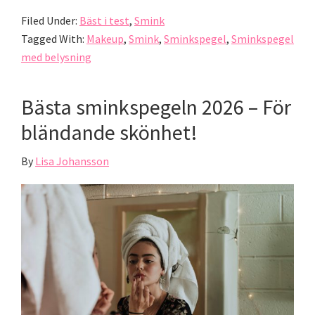
Filed Under:
Bäst i test
,
Smink
Tagged With:
Makeup
,
Smink
,
Sminkspegel
,
Sminkspegel
med belysning
Bästa sminkspegeln 2026 – För
bländande skönhet!
By
Lisa Johansson