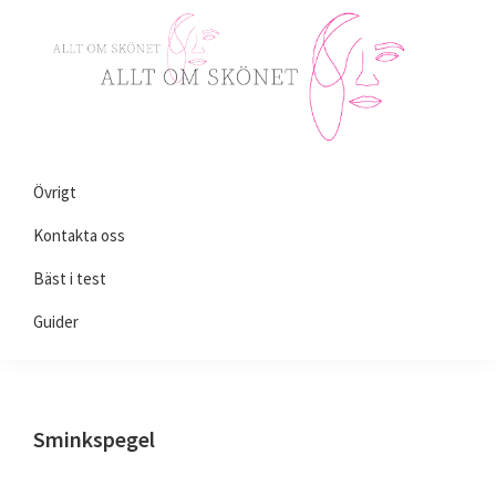
Skip
Skip
Skip
to
to
to
primary
main
primary
navigation
content
sidebar
Alltomskönhet.se
Allt
Övrigt
du
behöver
Kontakta oss
veta
Bäst i test
om
Guider
skönhet!
Sminkspegel