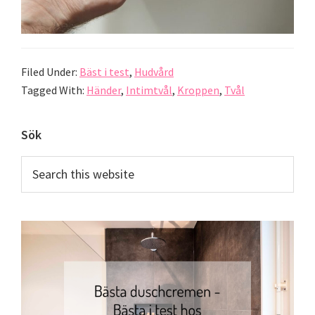
Filed Under:
Bäst i test
,
Hudvård
Tagged With:
Händer
,
Intimtvål
,
Kroppen
,
Tvål
Primary
Sök
Sidebar
Search
this
website