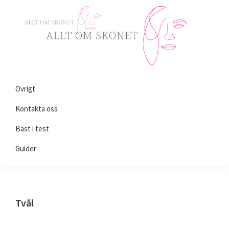
Skip
Skip
Skip
to
to
to
primary
main
primary
navigation
content
sidebar
Alltomskönhet.se
Allt
Övrigt
du
behöver
Kontakta oss
veta
Bäst i test
om
Guider
skönhet!
Tvål