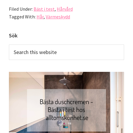
Filed Under:
Bäst i test
,
Hårvård
Tagged With:
Hår
,
Värmeskydd
Primary
Sök
Sidebar
Search
this
website