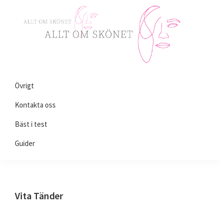
Skip
Skip
Skip
to
to
to
primary
main
primary
navigation
content
sidebar
Alltomskönhet.se
Allt
Övrigt
du
behöver
Kontakta oss
veta
Bäst i test
om
Guider
skönhet!
Vita Tänder