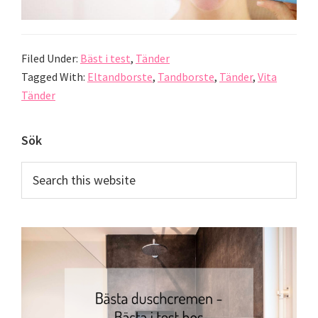
Filed Under:
Bäst i test
,
Tänder
Tagged With:
Eltandborste
,
Tandborste
,
Tänder
,
Vita
Tänder
Primary
Sök
Sidebar
Search
this
website