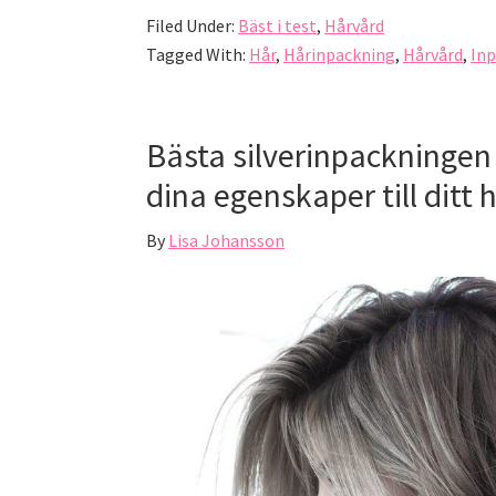
Filed Under:
Bäst i test
,
Hårvård
Tagged With:
Hår
,
Hårinpackning
,
Hårvård
,
In
Bästa silverinpackningen 
dina egenskaper till ditt 
By
Lisa Johansson