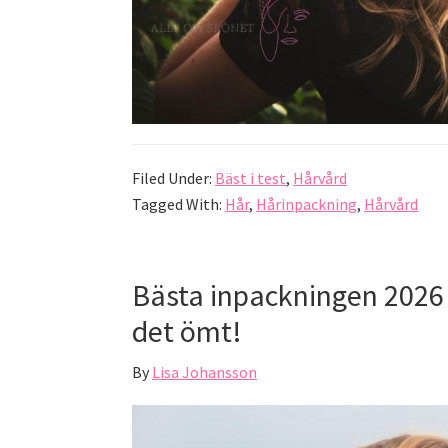
Filed Under:
Bäst i test
,
Hårvård
Tagged With:
Hår
,
Hårinpackning
,
Hårvård
Bästa inpackningen 2026 –
det ömt!
By
Lisa Johansson