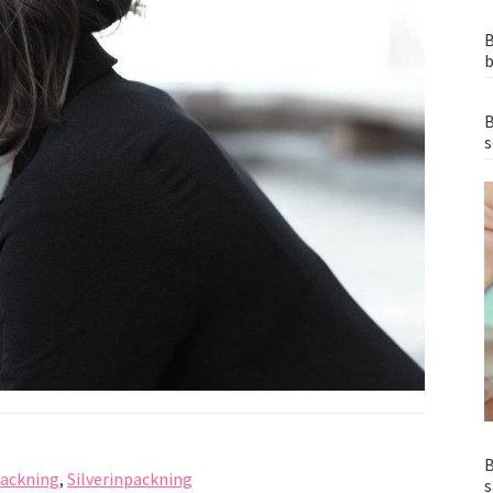
B
b
B
s
B
packning
,
Silverinpackning
s