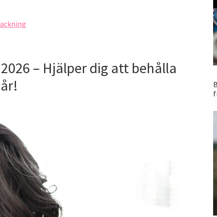
packning
2026 – Hjälper dig att behålla
hår!
B
f