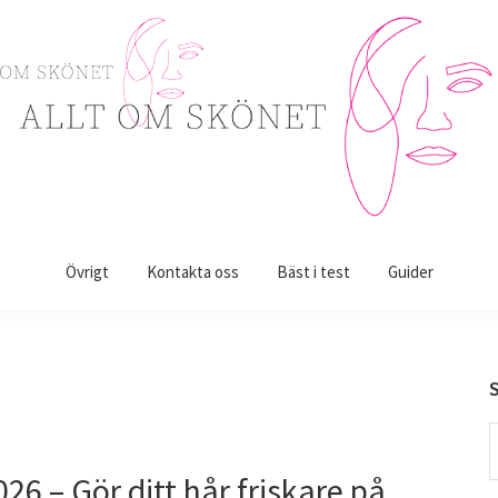
Övrigt
Kontakta oss
Bäst i test
Guider
S
t
6 – Gör ditt hår friskare på
w