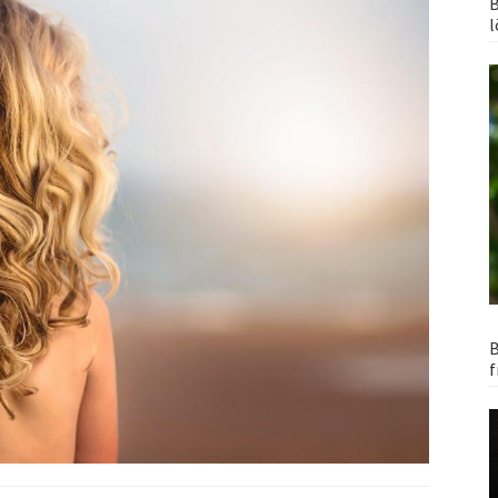
B
l
B
f