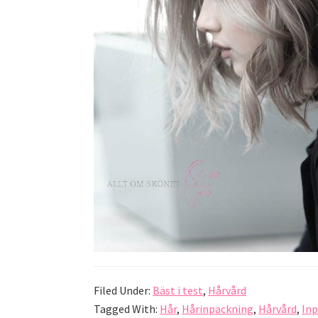
Filed Under:
Bäst i test
,
Hårvård
Tagged With:
Hår
,
Hårinpackning
,
Hårvård
,
In