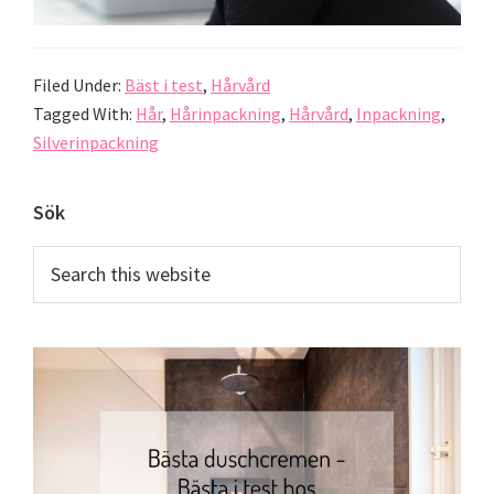
Filed Under:
Bäst i test
,
Hårvård
Tagged With:
Hår
,
Hårinpackning
,
Hårvård
,
Inpackning
,
Silverinpackning
Primary
Sök
Sidebar
Search
this
website