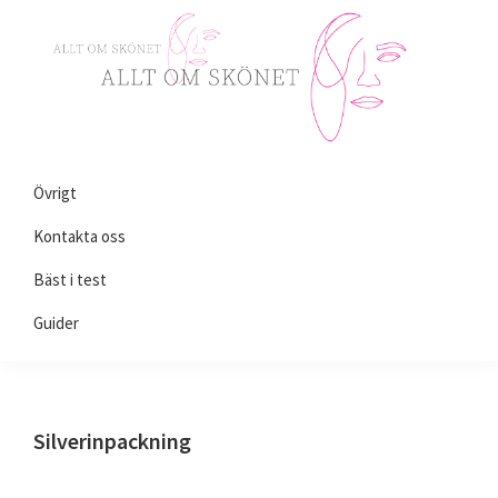
Skip
Skip
Skip
to
to
to
primary
main
primary
navigation
content
sidebar
Alltomskönhet.se
Allt
Övrigt
du
behöver
Kontakta oss
veta
Bäst i test
om
Guider
skönhet!
Silverinpackning